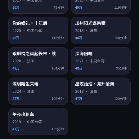
50万
79分钟
49万
119分钟
你的婚礼·十年后
加州阳光谋杀案
HD
HD
8.8
7.4
热门
热门
2025
·
中国台湾
2018
·
法国
49万
115分钟
48万
158分钟
琅琊榜之风起长林·续
深海回响
HD
HD
6.8
8.1
热门
热门
2020
·
法国
2021
·
中国台湾
48万
154分钟
48万
95分钟
深圳陌生来电
星汉灿烂·月升沧海
HD
HD
8.4
7.8
热门
热门
2024
·
法国
2018
·
法国
47万
100分钟
47万
120分钟
午夜出租车
HD
8.6
热门
2019
·
中国台湾
47万
109分钟