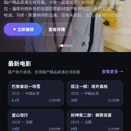
国产精品高清在线观看。记忆折叠（2025）是由陈凯歌执导的中国
台湾爱情题材国产影视作品，全智贤、新垣结衣、汤姆·哈迪等4位
主演领衔出演。海岛度假变成密室困局，每个人都有嫌疑。在精品高
清网可搜索「记忆折叠在线观看」「记忆折叠高清」并享受国产精品
高清在线观看，同类型爱情国产片持续更新。摄影与配乐备受好评，
立即播放
查看详情
适合喜欢院线质感的观众。
最新电影
查看更多 →
国产新片速递，支持国产精品高清在线观看
巴黎最后一场雪
孤注一掷：境外真相
HD
HD
7.9
7.5
2025
·
中国台湾
2025
·
中国台湾
6.1万
129分钟
24万
111分钟
釜山夜行
封神第二部：朝歌夜宴
HD
HD
7.4
7.0
2024
·
法国
2024
·
法国
2.9万
138分钟
39万
120分钟