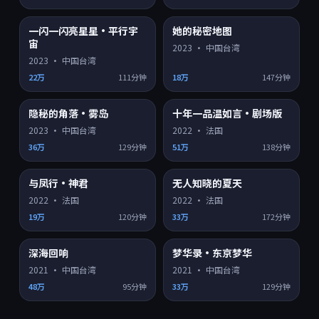
一闪一闪亮星星·平行宇
她的秘密地图
4K超清
4K超清
8.8
9.1
宙
2023
·
中国台湾
2023
·
中国台湾
22万
111分钟
18万
147分钟
隐秘的角落·雾岛
十年一品温如言·剧场版
4K超清
HD
9.2
8.2
2023
·
中国台湾
2022
·
法国
36万
129分钟
51万
138分钟
与凤行·神君
无人知晓的夏天
HD
HD
8.3
8.6
2022
·
法国
2022
·
法国
19万
120分钟
33万
172分钟
深海回响
梦华录·东京梦华
HD
HD
8.1
7.3
2021
·
中国台湾
2021
·
中国台湾
48万
95分钟
33万
129分钟