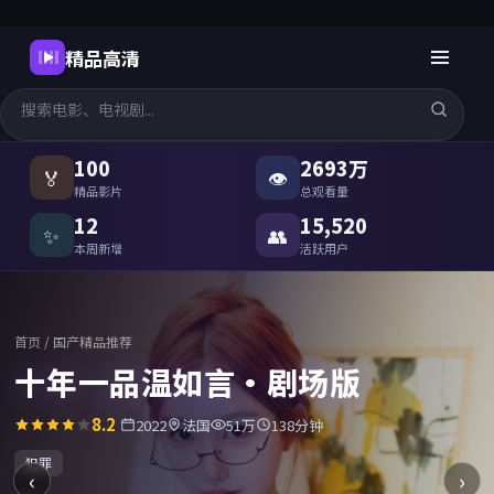
精品高清
国产精品高清在线观看
-
精品高
100
2693万
🏅
👁
精品影片
总观看量
12
15,520
✨
👥
本周新增
活跃用户
首页
/
国产精品推荐
记忆折叠
8.9
2025
中国台湾
50万
91分钟
爱情
‹
›