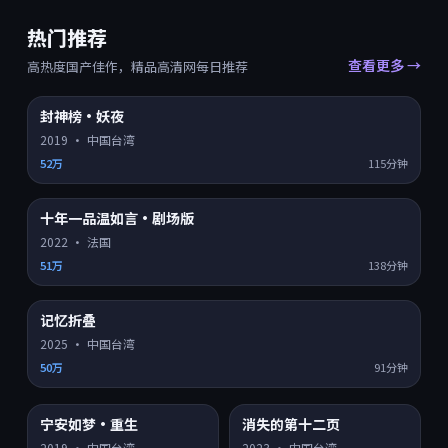
热门推荐
查看更多 →
高热度国产佳作，精品高清网每日推荐
封神榜·妖夜
HD
8.0
热门 TOP
1
2019
·
中国台湾
52万
115分钟
十年一品温如言·剧场版
HD
8.2
热门 TOP
2
2022
·
法国
51万
138分钟
记忆折叠
HD
8.9
热门 TOP
3
2025
·
中国台湾
50万
91分钟
宁安如梦·重生
消失的第十二页
HD
4K超清
8.3
7.2
热门
热门
2019
·
中国台湾
2023
·
中国台湾