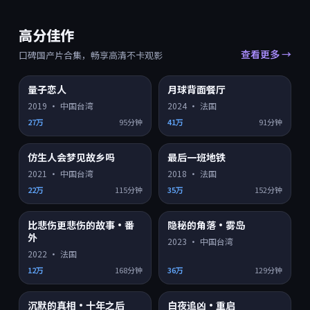
高分佳作
查看更多 →
口碑国产片合集，畅享高清不卡观影
9.4
9.4
量子恋人
月球背面餐厅
HD
HD
2019
·
中国台湾
2024
·
法国
27万
95分钟
41万
91分钟
9.4
9.4
仿生人会梦见故乡吗
最后一班地铁
HD
HD
2021
·
中国台湾
2018
·
法国
22万
115分钟
35万
152分钟
9.3
9.2
比悲伤更悲伤的故事·番
隐秘的角落·雾岛
HD
4K超清
外
2023
·
中国台湾
2022
·
法国
12万
168分钟
36万
129分钟
9.2
9.2
沉默的真相·十年之后
白夜追凶·重启
HD
HD